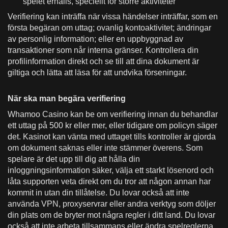
spelet erhålls, speciellt för större aktiviteter
Verifiering kan inträffa när vissa händelser inträffar, som en
första begäran om uttag; ovanlig kontoaktivitet; ändringar
av personlig information; eller en uppbyggnad av
transaktioner som når interna gränser. Kontrollera din
profilinformation direkt och se till att dina dokument är
giltiga och lätta att läsa för att undvika förseningar.
När ska man begära verifiering
Whamoo Casino kan be om verifiering innan du behandlar
ett uttag på 500 kr eller mer, eller tidigare om policyn säger
det. Kasinot kan vänta med uttaget tills kontroller är gjorda
om dokument saknas eller inte stämmer överens. Som
spelare är det upp till dig att hålla din
inloggningsinformation säker, välja ett starkt lösenord och
låta supporten veta direkt om du tror att någon annan har
kommit in utan din tillåtelse. Du lovar också att inte
använda VPN, proxyservrar eller andra verktyg som döljer
din plats om de bryter mot några regler i ditt land. Du lovar
också att inte arbeta tillsammans eller ändra spelreglerna