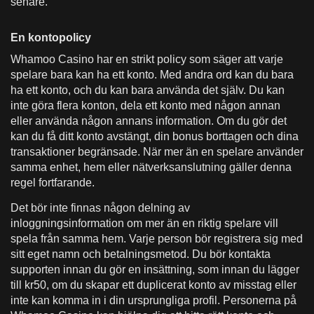
senare.
En kontopolicy
Whamoo Casino har en strikt policy som säger att varje
spelare bara kan ha ett konto. Med andra ord kan du bara
ha ett konto, och du kan bara använda det själv. Du kan
inte göra flera konton, dela ett konto med någon annan
eller använda någon annans information. Om du gör det
kan du få ditt konto avstängt, din bonus borttagen och dina
transaktioner begränsade. När mer än en spelare använder
samma enhet, hem eller nätverksanslutning gäller denna
regel fortfarande.
Det bör inte finnas någon delning av
inloggningsinformation om mer än en riktig spelare vill
spela från samma hem. Varje person bör registrera sig med
sitt eget namn och betalningsmetod. Du bör kontakta
supporten innan du gör en insättning, som innan du lägger
till kr50, om du skapar ett duplicerat konto av misstag eller
inte kan komma in i din ursprungliga profil. Personerna på