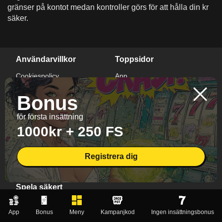
gränser på kontot medan kontroller görs för att hålla din kr
säker.
Användarvillkor
Toppsidor
Cookiespolicy
App
Sekretesspolicy
Bonus
Bonus
Regler Och Villkor
Kampanjkod
Ansvarsfullt spelande
Ingen insättningsbonus
för första insättning
1000kr + 250 FS
Kontakter
+46 70 593 71 46
Registrera dig
info@whamoo-se.com
Spela säkert
Om du märker symtom på spelberoende, sök hjälp från en
App
Bonus
Meny
Kampanjkod
Ingen insättningsbonus
professionell. Denna webbplats är avsedd för användare