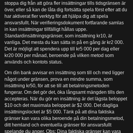
stoppa dig från att göra fler insättningar tills tidsgränsen är
över, eller så kan de låta dig fortsätta spela först efter att du
har aktiverat fler verktyg för att hjälpa dig att spela
ansvarsfullt. När verifieringsdokument fortfarande samlas
in kan insättningar tillfälligt hållas uppe.
Standardinsättningsgränser, som insättning kr10, är
vanliga. Det mesta du kan sätta in på en gång är kr2 000.
Det är möjligt att spendera upp till kr5 000 per dag eller
kr20 000 per månad, beroende på vilken metod som
används och kontots status.
Om din bank avvisar en insättning som till och med ligger
något under gränsen, prova en mindre summa, som
insättning kr50, för att se till att betalningsmetoden
fungerar. Om det gör det, öka långsamt mängden tills den
accepteras. När du gör en insättning är det lägsta beloppet
$10 och det maximala beloppet är $2 000. Det dagliga
insättningslocket är $5 000. Tänk på att dina faktiska
gränser kan vara olika beroende på din betalningsmetod,
ditt hemland och eventuella gränser för ansvarsfullt
spelande du anger. Obs: Dina faktiska gränser kan vara