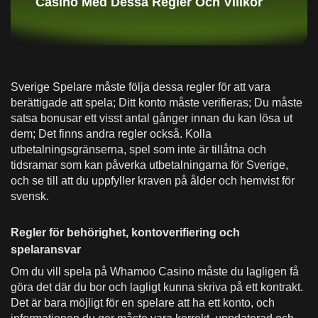
Casino Med Dessa Regler Och Villkor
Sverige Spelare måste följa dessa regler för att vara
berättigade att spela; Ditt konto måste verifieras; Du måste
satsa bonusar ett visst antal gånger innan du kan lösa ut
dem; Det finns andra regler också. Kolla
utbetalningsgränserna, spel som inte är tillåtna och
tidsramar som kan påverka utbetalningarna för Sverige,
och se till att du uppfyller kraven på ålder och hemvist för
svensk.
Regler för behörighet, kontoverifiering och
spelaransvar
Om du vill spela på Whamoo Casino måste du lagligen få
göra det där du bor och lagligt kunna skriva på ett kontrakt.
Det är bara möjligt för en spelare att ha ett konto, och