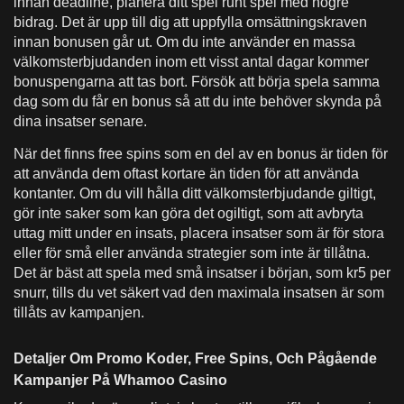
innan deadline, planera ditt spel runt spel med högre
bidrag. Det är upp till dig att uppfylla omsättningskraven
innan bonusen går ut. Om du inte använder en massa
välkomsterbjudanden inom ett visst antal dagar kommer
bonuspengarna att tas bort. Försök att börja spela samma
dag som du får en bonus så att du inte behöver skynda på
dina insatser senare.
När det finns free spins som en del av en bonus är tiden för
att använda dem oftast kortare än tiden för att använda
kontanter. Om du vill hålla ditt välkomsterbjudande giltigt,
gör inte saker som kan göra det ogiltigt, som att avbryta
uttag mitt under en insats, placera insatser som är för stora
eller för små eller använda strategier som inte är tillåtna.
Det är bäst att spela med små insatser i början, som kr5 per
snurr, tills du vet säkert vad den maximala insatsen är som
tillåts av kampanjen.
Detaljer Om Promo Koder, Free Spins, Och Pågående
Kampanjer På Whamoo Casino