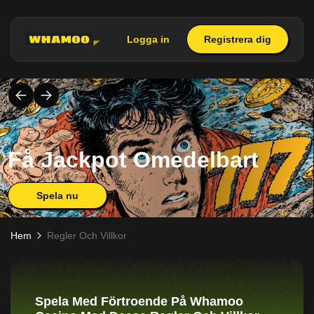
Logga in
Registrera dig
Få Jackpot Omedelbart
Spela nu
Hem
Regler Och Villkor
Spela Med Förtroende På Whamoo