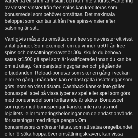
värdet på ett snurr är inställt och kan inte ändras. Hantering
av vinster: vinster från free spins kan krediteras som
bonusmedel som behöver omsättas. Det maximala
beloppet som kan tas ut från free spins-vinster efter
satsning är satt.
Vanligtvis måste du omsätta dina free spins-vinster ett visst
antal gånger. Som exempel, om du vinner kr50 från free
spins och omsättningskravet är 30x, skulle du behöva
satsa kr1500 på spel som är kvalificerade innan du kan be
om ett uttag. Kampanjstaplingsgränser och pågående
erbjudanden: Reload-bonusar som sker en gång i veckan
eller en gång i månaden kan endast gälla insättningar som
görs inom en viss tidsram. Cashback kanske inte gäller
bonusspel, spel på vissa typer av spel eller spel som görs
med bonusmedel som fortfarande är aktiva. Bonusspel
som görs med bonuspengar kanske inte räknas mot
lojalitets- eller turneringsbelöningar om de endast används
för satsningar med riktiga pengar. Om
bonusmissbruksmönster hittas, som att satsa oregelbundet
eller försöka hoppa över omsättningskraven, kan vissa