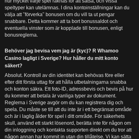
hur mycket varje spel räknas för att satsa, och vissa
speltyper kan utelämnas. I dina kontoinställningar kan du
välja att "förverka" bonusen om du vill ta ut pengar
snabbare. Detta kommer att ta bort bonussaldot och
eventuella vinster som är kopplade till bonusen, enligt
bonusreglerna.
Behöver jag bevisa vem jag är (kyc)? R Whamoo
Casino lagligt i Sverige? Hur håller du mitt konto
säkert?
Absolut. Kontroll av din identitet kan behövas före eller
efter ditt första uttag för att hålla utbetalningarna snabba
och konton säkra. Ett foto-ID, adressbevis och bevis på hur
du kommer att betala är vanliga typer av dokument.
Reglerna i Sverige avgör om du kan registrera dig och
spela. Du måste se till att du inte är i ett begränsat område
och är i laglig ålder för spel i ditt område. För säkerhets
skull, använd ett starkt lösenord, berätta inte för någon om
din inloggning och kontakta supporten direkt om du tror att
någon annan har kommit in utan din tillåtelse. Vi kan sätta