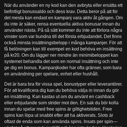
När du använder en ny kod kan den avbryta eller ersätta ett
befintligt bonussaldo och dess krav. Detta beror på att för
det mesta kan endast en kampanj vara aktiv åt gången. Om
du inte är säker, rensa eventuella aktiva bonusar innan du
använder nästa. På så sätt kommer du inte att förlora några
vinster som var bundna till det första erbjudandet. Det finns
också minsta insättningsbelopp i många kampanjer. För att
få belöningen kan till exempel en kod behöva en insättning
på kr20. Om du lägger ner mindre än minimibeloppet kan
systemet behandla det som en normal insättning och inte
ge dig en bonus. Kampanjkoder har ofta gränser, som bara
en användning per spelare, enhet eller hushåll.
Det är bara bra för vissa spel, bonustyper eller leverantörer.
För att kvalificera dig kan du behöva välja in innan du gör
en insättning. Kan kastas ut om du använt en cashback
eller erbjudande som strider mot den. En sak du bör kolla
innan du spelar med free spins är giltighetstiden. Free
spins kan löpa ut snabbt efter att ha aktiverats. Slots är
oftast de enda som kan använda spins. Insats per spin—