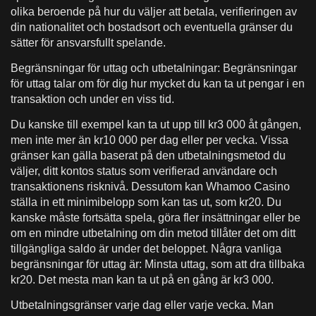
olika beroende på hur du väljer att betala, verifieringen av
din nationalitet och bostadsort och eventuella gränser du
sätter för ansvarsfullt spelande.
Begränsningar för uttag och utbetalningar: Begränsningar
för uttag talar om för dig hur mycket du kan ta ut pengar i en
transaktion och under en viss tid.
Du kanske till exempel kan ta ut upp till kr3 000 åt gången,
men inte mer än kr10 000 per dag eller per vecka. Vissa
gränser kan gälla baserat på den utbetalningsmetod du
väljer, ditt kontos status som verifierad användare och
transaktionens risknivå. Dessutom kan Whamoo Casino
ställa in ett minimibelopp som kan tas ut, som kr20. Du
kanske måste fortsätta spela, göra fler insättningar eller be
om en mindre utbetalning om din metod tillåter det om ditt
tillgängliga saldo är under det beloppet. Några vanliga
begränsningar för uttag är: Minsta uttag, som att dra tillbaka
kr20. Det mesta man kan ta ut på en gång är kr3 000.
Utbetalningsgränser varje dag eller varje vecka. Man