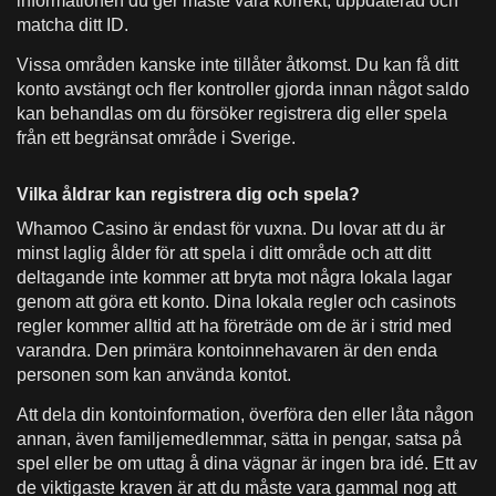
informationen du ger måste vara korrekt, uppdaterad och
matcha ditt ID.
Vissa områden kanske inte tillåter åtkomst. Du kan få ditt
konto avstängt och fler kontroller gjorda innan något saldo
kan behandlas om du försöker registrera dig eller spela
från ett begränsat område i Sverige.
Vilka åldrar kan registrera dig och spela?
Whamoo Casino är endast för vuxna. Du lovar att du är
minst laglig ålder för att spela i ditt område och att ditt
deltagande inte kommer att bryta mot några lokala lagar
genom att göra ett konto. Dina lokala regler och casinots
regler kommer alltid att ha företräde om de är i strid med
varandra. Den primära kontoinnehavaren är den enda
personen som kan använda kontot.
Att dela din kontoinformation, överföra den eller låta någon
annan, även familjemedlemmar, sätta in pengar, satsa på
spel eller be om uttag å dina vägnar är ingen bra idé. Ett av
de viktigaste kraven är att du måste vara gammal nog att