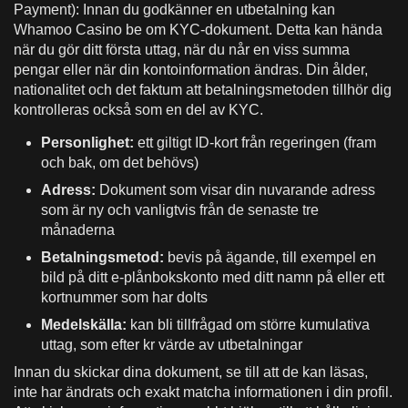
Payment): Innan du godkänner en utbetalning kan
Whamoo Casino be om KYC-dokument. Detta kan hända
när du gör ditt första uttag, när du når en viss summa
pengar eller när din kontoinformation ändras. Din ålder,
nationalitet och det faktum att betalningsmetoden tillhör dig
kontrolleras också som en del av KYC.
Personlighet:
ett giltigt ID-kort från regeringen (fram
och bak, om det behövs)
Adress:
Dokument som visar din nuvarande adress
som är ny och vanligtvis från de senaste tre
månaderna
Betalningsmetod:
bevis på ägande, till exempel en
bild på ditt e-plånbokskonto med ditt namn på eller ett
kortnummer som har dolts
Medelskälla:
kan bli tillfrågad om större kumulativa
uttag, som efter kr värde av utbetalningar
Innan du skickar dina dokument, se till att de kan läsas,
inte har ändrats och exakt matcha informationen i din profil.