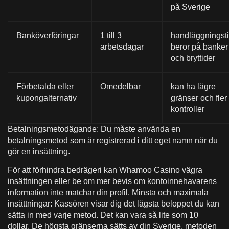
på Sverige
Banköverföringar
1 till 3
handläggningst
arbetsdagar
beror på banker
och bryttider
Förbetalda eller
Omedelbar
kan ha lägre
kupongalternativ
gränser och fler
kontroller
Betalningsmetodägande: Du måste använda en
betalningsmetod som är registrerad i ditt eget namn när du
gör en insättning.
För att förhindra bedrägeri kan Whamoo Casino vägra
insättningen eller be om mer bevis om kontoinnehavarens
information inte matchar din profil. Minsta och maximala
insättningar: Kassören visar dig det lägsta beloppet du kan
sätta in med varje metod. Det kan vara så lite som 10
dollar. De högsta gränserna sätts av din Sverige, metoden