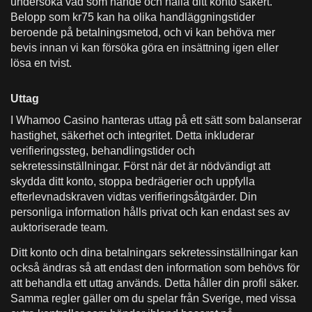
undersöka vad som hände och hålla ditt konto säkert.
Belopp som kr75 kan ha olika handläggningstider
beroende på betalningsmetod, och vi kan behöva mer
bevis innan vi kan försöka göra en insättning igen eller
lösa en tvist.
Uttag
I Whamoo Casino hanteras uttag på ett sätt som balanserar
hastighet, säkerhet och integritet. Detta inkluderar
verifieringssteg, behandlingstider och
sekretessinställningar. Först när det är nödvändigt att
skydda ditt konto, stoppa bedrägerier och uppfylla
efterlevnadskraven vidtas verifieringsåtgärder. Din
personliga information hålls privat och kan endast ses av
auktoriserade team.
Ditt konto och dina betalningars sekretessinställningar kan
också ändras så att endast den information som behövs för
att behandla ett uttag används. Detta håller din profil säker.
Samma regler gäller om du spelar från Sverige, med vissa