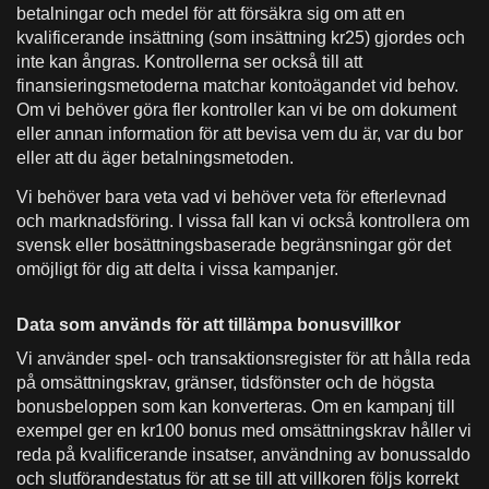
betalningar och medel för att försäkra sig om att en
kvalificerande insättning (som insättning kr25) gjordes och
inte kan ångras. Kontrollerna ser också till att
finansieringsmetoderna matchar kontoägandet vid behov.
Om vi behöver göra fler kontroller kan vi be om dokument
eller annan information för att bevisa vem du är, var du bor
eller att du äger betalningsmetoden.
Vi behöver bara veta vad vi behöver veta för efterlevnad
och marknadsföring. I vissa fall kan vi också kontrollera om
svensk eller bosättningsbaserade begränsningar gör det
omöjligt för dig att delta i vissa kampanjer.
Data som används för att tillämpa bonusvillkor
Vi använder spel- och transaktionsregister för att hålla reda
på omsättningskrav, gränser, tidsfönster och de högsta
bonusbeloppen som kan konverteras. Om en kampanj till
exempel ger en kr100 bonus med omsättningskrav håller vi
reda på kvalificerande insatser, användning av bonussaldo
och slutförandestatus för att se till att villkoren följs korrekt