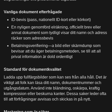
Vanliga dokument efterfrågade
ID-bevis (pass, nationellt ID-kort eller körkort)
En nyligen genomförd elräkning, officiellt brev eller
annat dokument som tydligt visar ditt namn och adress
räcker som adressbevis
Betalningsverifiering—a bild eller skärmdump som
bevisar att du äger betalningsmetoden, se till att all
privat information är dold ordentligt
Standard för dokumentkvalitet
Ladda upp fullfärgsbilder som kan ses från alla håll. Det är
viktigt att folk kan läsa ditt namn, dokumentnummer och
utgångsdatum. Använd inte bländning, oskärpa, kraftig
kompression eller beskurna kanter. Dessa saker leder ofta
till att förfrågningar avvisas och skickas in på nytt.
Maskering som är säker