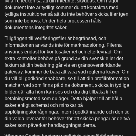
fylla i checken så att din integritet skyddas. Om något
dokument inte är tydligt kommer du att kontaktas med
tydliga instruktioner så att du inte behöver skicka filer igen
som inte behövs. Under hela processen hålls
dokumentens integritet säker.
Tillgången till verifieringsfiler är begränsad, och
informationen används inte för marknadsföring. Filerna
används endast för kontosäkerhet och efterlevnad. Om
extra kontroller behövs på grund av din svensk eller det
faktum att din betalning går via en gränsöverskridande
gateway, kommer de bara att vara vad reglerna kräver. Om
du vill bli godkänd snabbare, se till att din profilinformation
matchar vad som finns på dina dokument, skicka in tydliga
bilder där alla hörn kan ses och dra dig tillbaka till en
betalningsmetod som du äger. Detta hjälper till att hålla
saker enligt schemat och minskar på
uppföljningsförfrågningar. Internt godkännande och den tid
din valda leverantör behöver för att skicka pengar är de två
saker som påverkar handläggningstiderna.