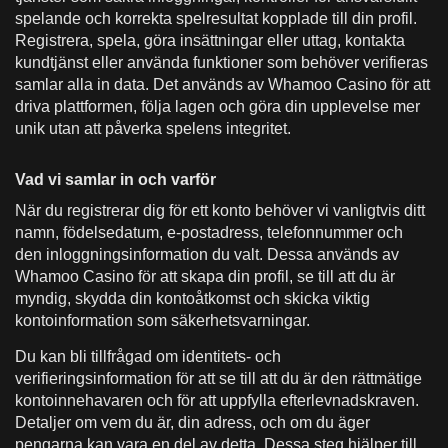
spelande och korrekta spelresultat kopplade till din profil.
Registrera, spela, göra insättningar eller uttag, kontakta
kundtjänst eller använda funktioner som behöver verifieras
samlar alla in data. Det används av Whamoo Casino för att
driva plattformen, följa lagen och göra din upplevelse mer
unik utan att påverka spelens integritet.
Vad vi samlar in och varför
När du registrerar dig för ett konto behöver vi vanligtvis ditt
namn, födelsedatum, e-postadress, telefonnummer och
den inloggningsinformation du valt. Dessa används av
Whamoo Casino för att skapa din profil, se till att du är
myndig, skydda din kontoåtkomst och skicka viktig
kontoinformation som säkerhetsvarningar.
Du kan bli tillfrågad om identitets- och
verifieringsinformation för att se till att du är den rättmätige
kontoinnehavaren och för att uppfylla efterlevnadskraven.
Detaljer om vem du är, din adress, och om du äger
pengarna kan vara en del av detta. Dessa steg hjälper till