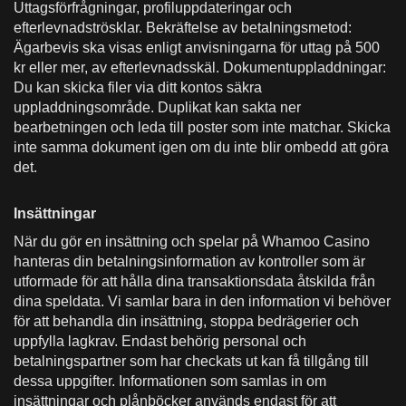
Uttagsförfrågningar, profiluppdateringar och
efterlevnadströsklar. Bekräftelse av betalningsmetod:
Ägarbevis ska visas enligt anvisningarna för uttag på 500
kr eller mer, av efterlevnadsskäl. Dokumentuppladdningar:
Du kan skicka filer via ditt kontos säkra
uppladdningsområde. Duplikat kan sakta ner
bearbetningen och leda till poster som inte matchar. Skicka
inte samma dokument igen om du inte blir ombedd att göra
det.
Insättningar
När du gör en insättning och spelar på Whamoo Casino
hanteras din betalningsinformation av kontroller som är
utformade för att hålla dina transaktionsdata åtskilda från
dina speldata. Vi samlar bara in den information vi behöver
för att behandla din insättning, stoppa bedrägerier och
uppfylla lagkrav. Endast behörig personal och
betalningspartner som har checkats ut kan få tillgång till
dessa uppgifter. Informationen som samlas in om
insättningar och plånböcker används endast för att