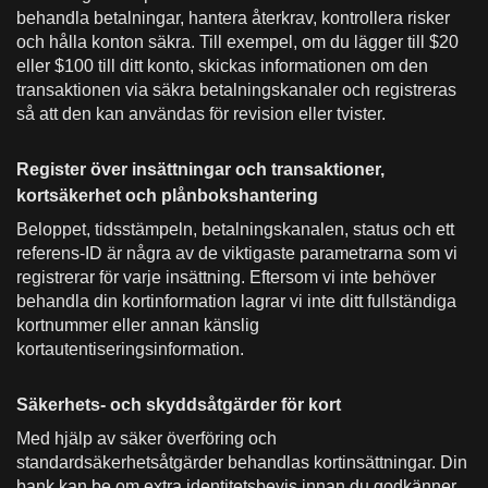
behandla betalningar, hantera återkrav, kontrollera risker
och hålla konton säkra. Till exempel, om du lägger till $20
eller $100 till ditt konto, skickas informationen om den
transaktionen via säkra betalningskanaler och registreras
så att den kan användas för revision eller tvister.
Register över insättningar och transaktioner,
kortsäkerhet och plånbokshantering
Beloppet, tidsstämpeln, betalningskanalen, status och ett
referens-ID är några av de viktigaste parametrarna som vi
registrerar för varje insättning. Eftersom vi inte behöver
behandla din kortinformation lagrar vi inte ditt fullständiga
kortnummer eller annan känslig
kortautentiseringsinformation.
Säkerhets- och skyddsåtgärder för kort
Med hjälp av säker överföring och
standardsäkerhetsåtgärder behandlas kortinsättningar. Din
bank kan be om extra identitetsbevis innan du godkänner