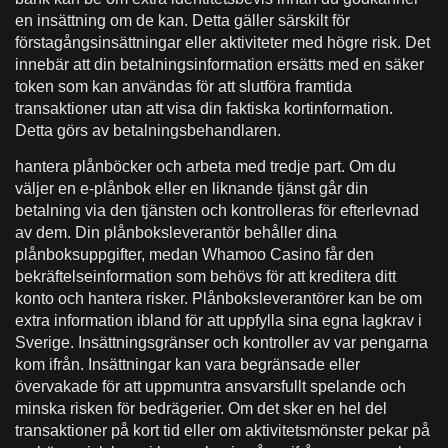
en insättning om de kan. Detta gäller särskilt för
förstagångsinsättningar eller aktiviteter med högre risk. Det
innebär att din betalningsinformation ersätts med en säker
token som kan användas för att slutföra framtida
transaktioner utan att visa din faktiska kortinformation.
Detta görs av betalningsbehandlaren.
hantera plånböcker och arbeta med tredje part. Om du
väljer en e-plånbok eller en liknande tjänst går din
betalning via den tjänsten och kontrolleras för efterlevnad
av dem. Din plånboksleverantör behåller dina
plånboksuppgifter, medan Whamoo Casino får den
bekräftelseinformation som behövs för att kreditera ditt
konto och hantera risker. Plånboksleverantörer kan be om
extra information ibland för att uppfylla sina egna lagkrav i
Sverige. Insättningsgränser och kontroller av var pengarna
kom ifrån. Insättningar kan vara begränsade eller
övervakade för att uppmuntra ansvarsfullt spelande och
minska risken för bedrägerier. Om det sker en hel del
transaktioner på kort tid eller om aktivitetsmönster pekar på