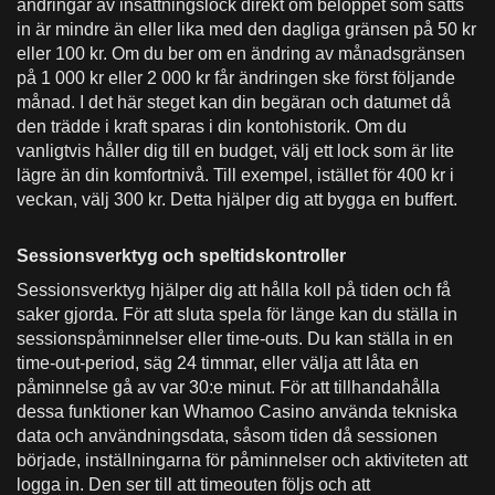
ändringar av insättningslock direkt om beloppet som sätts
in är mindre än eller lika med den dagliga gränsen på 50 kr
eller 100 kr. Om du ber om en ändring av månadsgränsen
på 1 000 kr eller 2 000 kr får ändringen ske först följande
månad. I det här steget kan din begäran och datumet då
den trädde i kraft sparas i din kontohistorik. Om du
vanligtvis håller dig till en budget, välj ett lock som är lite
lägre än din komfortnivå. Till exempel, istället för 400 kr i
veckan, välj 300 kr. Detta hjälper dig att bygga en buffert.
Sessionsverktyg och speltidskontroller
Sessionsverktyg hjälper dig att hålla koll på tiden och få
saker gjorda. För att sluta spela för länge kan du ställa in
sessionspåminnelser eller time-outs. Du kan ställa in en
time-out-period, säg 24 timmar, eller välja att låta en
påminnelse gå av var 30:e minut. För att tillhandahålla
dessa funktioner kan Whamoo Casino använda tekniska
data och användningsdata, såsom tiden då sessionen
började, inställningarna för påminnelser och aktiviteten att
logga in. Den ser till att timeouten följs och att