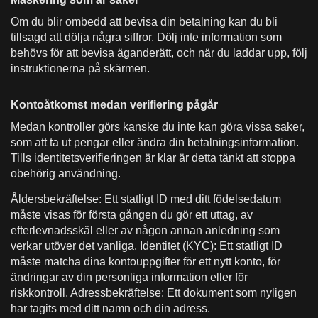
Om du blir ombedd att bevisa din betalning kan du bli
tillsagd att dölja några siffror. Dölj inte information som
behövs för att bevisa äganderätt, och när du laddar upp, följ
instruktionerna på skärmen.
Kontoåtkomst medan verifiering pågår
Medan kontroller görs kanske du inte kan göra vissa saker,
som att ta ut pengar eller ändra din betalningsinformation.
Tills identitetsverifieringen är klar är detta tänkt att stoppa
obehörig användning.
Åldersbekräftelse: Ett statligt ID med ditt födelsedatum
måste visas för första gången du gör ett uttag, av
efterlevnadsskäl eller av någon annan anledning som
verkar utöver det vanliga. Identitet (KYC): Ett statligt ID
måste matcha dina kontouppgifter för ett nytt konto, för
ändringar av din personliga information eller för
riskkontroll. Adressbekräftelse: Ett dokument som nyligen
har tagits med ditt namn och din adress.