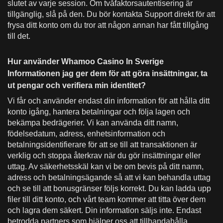
slutet av varje session. Om tvåfaktorsautentisering är
tillgänglig, slå på den. Du bör kontakta Support direkt för att
frysa ditt konto om du tror att någon annan har fått tillgång
till det.
Hur använder Whamoo Casino In Sverige
Informationen jag ger dem för att göra insättningar, ta
ut pengar och verifiera min identitet?
Vi får och använder endast din information för att hålla ditt
konto igång, hantera betalningar och följa lagen och
bekämpa bedrägerier. Vi kan använda ditt namn,
födelsedatum, adress, enhetsinformation och
betalningsidentifierare för att se till att transaktionen är
verklig och stoppa återkrav när du gör insättningar eller
uttag. Av säkerhetsskäl kan vi be om bevis på ditt namn,
adress och betalningsägande så att vi kan behandla uttag
och se till att bonusgränser följs korrekt. Du kan ladda upp
filer till ditt konto, och vårt team kommer att titta över dem
och lagra dem säkert. Din information säljs inte. Endast
betrodda partners som hjälper oss att tillhandahålla