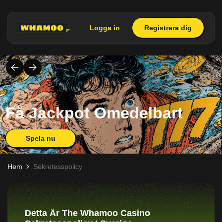
Logga in
Registrera dig
Få Jackpot Omedelbart
Spela nu
Hem
Sekretesspolicy
Detta Är The Whamoo Casino