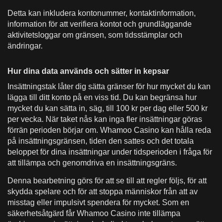
Detta kan inkludera kontonummer, kontaktinformation,
information för att verifiera kontot och grundläggande
aktivitetsloggar om gränsen, som tidsstämplar och
ändringar.
Hur dina data används och sätter in kepsar
Insättningstak låter dig sätta gränser för hur mycket du kan
lägga till ditt konto på en viss tid. Du kan begränsa hur
mycket du kan sätta in, säg, till 100 kr per dag eller 500 kr
per vecka. När taket nås kan inga fler insättningar göras
förrän perioden börjar om. Whamoo Casino kan hålla reda
på insättningsgränsen, tiden den sattes och det totala
beloppet för dina insättningar under tidsperioden i fråga för
att tillämpa och genomdriva en insättningsgräns.
Denna bearbetning görs för att se till att regler följs, för att
skydda spelare och för att stoppa människor från att av
misstag eller impulsivt spendera för mycket. Som en
säkerhetsåtgärd får Whamoo Casino inte tillämpa