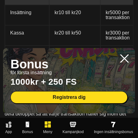
Insättning
kr10 till kr20
kr5000 per
transaktion
Kassa
kr20 till kr50
kr3000 per
transaktion
Välkomstbonus
Kvalificerande
Bonus upp
insättning från
till kr200
Bonus
kr20
för första insättning
1000kr + 250 FS
Om du spelar från Sverige, kommer kassörskan att visa dig
de gränser som är tillgängliga för ditt konto och
Registrera dig
betalningsmetoder. Detta är vanligtvis det snabbaste sättet
att åtgärda ett problem när en gräns nås: byt metod eller
dela beloppet så att varje transaktion håller sig inom det
maximala som visas. Se till att din insättning uppfyller
minimum, som kr20, så att bonusen kan krediteras korrekt.
App
Bonus
Meny
Kampanjkod
Ingen insättningsbonus
Kontrollera kampanjkortet för eventuella bonusrelaterade