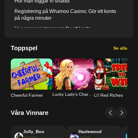
Hur man loggar in snabbt
Registrering på Whamoo Casino: Gör ett konto
på några minuter
Hur man registrerar sig för ett konto
Hur Man Får En Välkomstbonus Efter Inloggning
Toppspel
Se alla
Ladda om erbjudanden, gratissnurr och Vip-
kampanjer för medlemmar
Du Kan Göra Insättningar På Whamoo Casino
Vad du kan förvänta dig och
insättningsalternativen som är tillgängliga
F
Whamoo Casino Uttag: Hur snabbt, hur verifierat
Lucky Lady's Charm Deluxe
Cheerful Farmer
Li'l Red Riches
och vilka steg behövs?
Åtgärder att vidta för att ta ut pengar från ditt konto
Våra Vinnare
Minsta och maximala gränser för insättningar,
utbetalningar och bonusar
Jolly_Boo
Hazlewood
R