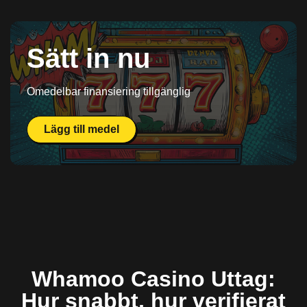
Sätt in nu
Omedelbar finansiering tillgänglig
Lägg till medel
Whamoo Casino Uttag:
Hur snabbt, hur verifierat