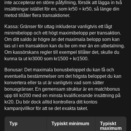
inte accepterar en större påfyllning, försök att lägga in två
insättningar istället för en, som kr50 + kr50, så länge din
metod tillåter flera transaktioner.
Kassa: Gränser för uttag inkluderar vanligtvis ett lågt
minimibelopp och ett högt maximibelopp per transaktion.
Om ditt saldo är högre än det maximala belopp som kan
tas ut i en transaktion kan du be om mer än en utbetalning.
Om kassörskans regler till exempel tillåter det, skulle du
kunna ta ut kr3000 som kr1500 + kr1500.
Bonusar: Det maximala bonusbeloppet du kan få och
eventuella bestämmelser om det högsta beloppet du kan
konvertera eller ta ut är vanligtvis vad som sätter
bonusgränser. En gemensam struktur är en matchbonus
upp till kr200 med en minsta kvalificerande insättning på
kr20. Du bör dock alltid kontrollera ditt kontos
kampanjvillkor för att se det exakta taket.
Typ
Typiskt minimum
Typiskt
maximum