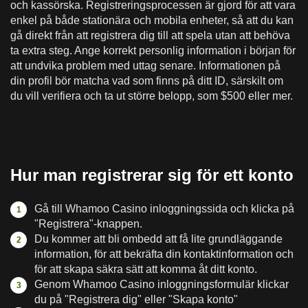
och kassörska. Registreringsprocessen är gjord för att vara
enkel på både stationära och mobila enheter, så att du kan
gå direkt från att registrera dig till att spela utan att behöva
ta extra steg. Ange korrekt personlig information i början för
att undvika problem med uttag senare. Informationen på
din profil bör matcha vad som finns på ditt ID, särskilt om
du vill verifiera och ta ut större belopp, som $500 eller mer.
Hur man registrerar sig för ett konto
Gå till Whamoo Casino inloggningssida och klicka på
"Registrera"-knappen.
Du kommer att bli ombedd att få lite grundläggande
information, för att bekräfta din kontaktinformation och
för att skapa säkra sätt att komma åt ditt konto.
Genom Whamoo Casino inloggningsformulär klickar
du på "Registrera dig" eller "Skapa konto"