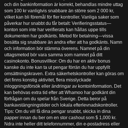
och din bankinformation är korrekt, behandlas mindre uttag
som 100 kr vanligtvis snabbare än större som 2 000 kr,
vilket kan bli föremål för fler kontroller. Vanliga saker som
påverkar hur snabbt du får betalt: Verifieringsstatus—
konton som inte har verifierats kan hållas uppe tills
dokumenten har godkänts. Metod för betalning—vissa
bosätta sig snabbare än andra efter att ha godkänts. Namn
och information bör stämma överens. Namnet på din
uttagsmetod bör vara samma som namnet på ditt
casinokonto. Bonusvillkor: Om du har en aktiv bonus
kanske du inte kan ta ut pengar förrän du har uppfyllt
omsättningskraven. Extra säkerhetskontroller kan göras om
det finns konstig aktivitet, flera misslyckade
inloggningsförsök eller ändringar av kontoinformation. Det
kan behövas extra tid efter att Whamoo har godkänt din
förfrågan om du spelar från Sverige. Detta beror på
bankavstängningstider och lokala efterlevnadskontroller.
Tips: Om du vill få dina pengar snabbt, skicka in dina
papper innan du ber om en stor cashout som $ 1,000 kr.
Ndra inte heller ditt telefonnummer, din e-postadress eller