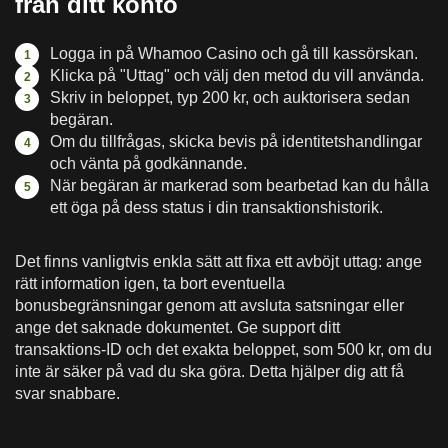
från ditt konto
Logga in på Whamoo Casino och gå till kassörskan.
Klicka på "Uttag" och välj den metod du vill använda.
Skriv in beloppet, typ 200 kr, och auktorisera sedan
begäran.
Om du tillfrågas, skicka bevis på identitetshandlingar
och vänta på godkännande.
När begäran är markerad som bearbetad kan du hålla
ett öga på dess status i din transaktionshistorik.
Det finns vanligtvis enkla sätt att fixa ett avböjt uttag: ange
rätt information igen, ta bort eventuella
bonusbegränsningar genom att avsluta satsningar eller
ange det saknade dokumentet. Ge support ditt
transaktions-ID och det exakta beloppet, som 500 kr, om du
inte är säker på vad du ska göra. Detta hjälper dig att få
svar snabbare.