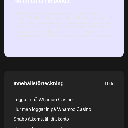
Nu för att få din bonus!
Whamoo Casino-inloggningen gör det enkelt att
komma till ditt konto och gå direkt till slots, livebord och
de senaste kampanjerna. Du kan säkert logga in från
Sverige, och sedan kan du hantera ditt saldo, bonusar
och uttag på ett ställe. Att se till att din information är
korrekt hjälper din kr att gå smidigt så att du kan spela
igen.
Innehållsförteckning
Hide
Logga in på Whamoo Casino
Hur man loggar in på Whamoo Casino
Snabb åtkomst till ditt konto