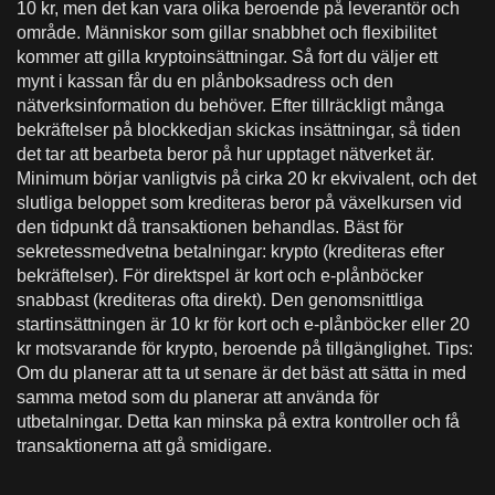
10 kr, men det kan vara olika beroende på leverantör och
område. Människor som gillar snabbhet och flexibilitet
kommer att gilla kryptoinsättningar. Så fort du väljer ett
mynt i kassan får du en plånboksadress och den
nätverksinformation du behöver. Efter tillräckligt många
bekräftelser på blockkedjan skickas insättningar, så tiden
det tar att bearbeta beror på hur upptaget nätverket är.
Minimum börjar vanligtvis på cirka 20 kr ekvivalent, och det
slutliga beloppet som krediteras beror på växelkursen vid
den tidpunkt då transaktionen behandlas. Bäst för
sekretessmedvetna betalningar: krypto (krediteras efter
bekräftelser). För direktspel är kort och e-plånböcker
snabbast (krediteras ofta direkt). Den genomsnittliga
startinsättningen är 10 kr för kort och e-plånböcker eller 20
kr motsvarande för krypto, beroende på tillgänglighet. Tips:
Om du planerar att ta ut senare är det bäst att sätta in med
samma metod som du planerar att använda för
utbetalningar. Detta kan minska på extra kontroller och få
transaktionerna att gå smidigare.