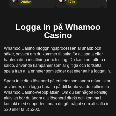
Mobil Logga in Och Omedelbar Spela På Ios Och
298kr
67kr
Android
Kontosäkerhet, Kyc, Och Ansvarsfulla
Spelverktyg
Logga in på Whamoo
Verifiering (kyc): Vad du ska göra dig redo för
Casino
Whamoo Casino inloggningsprocessen är snabb och
säker, oavsett om du kommer tillbaka för att spela eller
hantera dina insättningar och uttag. Du kan kontrollera ditt
saldo, använda kampanjer som är giltiga och fortsätta
spela från alla enheter som stöder det efter att ha loggat in.
Spara inte dina lösenord på enheter som andra människor
använder, och logga bara in på ditt konto via den officiella
Whamoo Casino-webbplatsen. Om du ser någon konstig
aktivitet bör du ändra ditt lösenord direkt och komma i
kontakt med supporten innan du gör något som att sätta in
$20 eller ta ut $200.