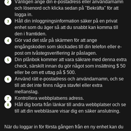
Vänligen ange din e-postadress eller användarnamn
och lösenord och klicka sedan på "Bekräfta" för att
logga in.
Håll din inloggningsinformation säker på en privat
enhet som du äger så att du snabbt kan komma till
den i framtiden.
Gör vad det står på skärmen för att ange
engångskoden som skickades till din telefon eller e-
post om tvåstegsverifiering är påslagen.
Din plånbok kommer att vara säkrare med denna extra
check, särskilt innan du gör något som insättning $ 50
eller be om ett uttag på $ 500.
Använd rätt e-postadress och användarnamn, och se
till att det inte finns några stavfel eller extra
mellanslag.
Kontrollera webbplatsens adress.
Håll dig borta från länkar till andra webbplatser och se
till att din webbläsare visar dig en säker anslutning.
När du loggar in för första gången från en ny enhet kan du