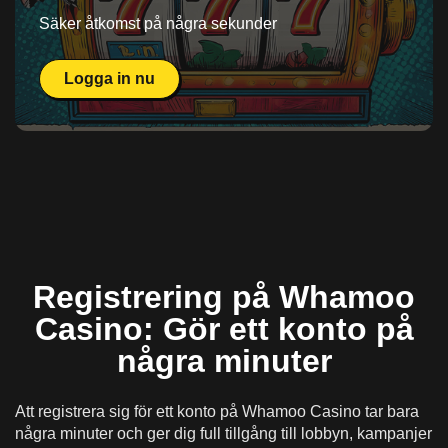
Säker åtkomst på några sekunder
Logga in nu
Registrering på Whamoo
Casino: Gör ett konto på
några minuter
Att registrera sig för ett konto på Whamoo Casino tar bara
några minuter och ger dig full tillgång till lobbyn, kampanjer