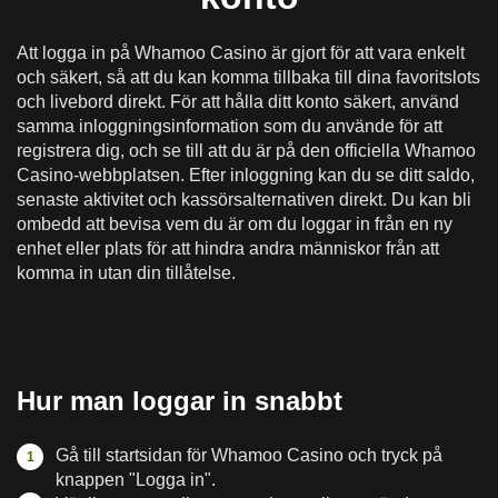
Att logga in på Whamoo Casino är gjort för att vara enkelt
och säkert, så att du kan komma tillbaka till dina favoritslots
och livebord direkt. För att hålla ditt konto säkert, använd
samma inloggningsinformation som du använde för att
registrera dig, och se till att du är på den officiella Whamoo
Casino-webbplatsen. Efter inloggning kan du se ditt saldo,
senaste aktivitet och kassörsalternativen direkt. Du kan bli
ombedd att bevisa vem du är om du loggar in från en ny
enhet eller plats för att hindra andra människor från att
komma in utan din tillåtelse.
Hur man loggar in snabbt
Gå till startsidan för Whamoo Casino och tryck på
knappen "Logga in".