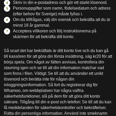
Skriv in din e-postadress och gör ett starkt lösenord.
Personuppgifter som namn, födelsedatum och adress
(efter behov för Sverige) måste fyllas i.
Om du tillfrågas, välj din svensk och bekräfta att du är
minst 18 år gammal.
Acceptera villkoren och följ instruktionerna på
skärmen för att bekräfta ditt konto.
Så snart det har bekräftats är ditt konto live och du kan gå
till kassören för att göra din första insättning, säg kr20 för att
börja spela. Om något av fälten avvisas, kontrollera din
stavning igen och se till att din information matchar vad
som finns i filen. Viktigt: Se till att du använder ett unikt
lösenord och berätta inte för någon din
inloggningsinformation. Så fort du registrerar dig för
Whamoo, om webbplatsen har några valfria
säkerhetsfunktioner, slå på dem för att göra ditt konto
säkrare. Tillgång till din e-post och telefon: Se till att du kan
få meddelanden för säkerhetskontroller och bekräftelser.
Rätta din personliga information. Använd inte smeknamn